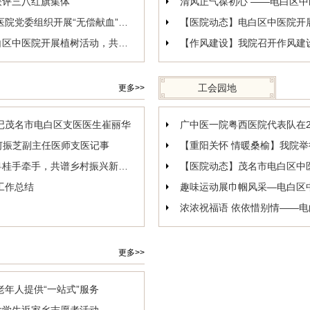
获评三八红旗集体
红心永向党 热血颂党恩——电白区中医院党委组织开展“无偿献血”主题党日活动
【医院动态】电白区中医院开
植树添新绿 助力“百千万工程”——电白区中医院开展植树活动，共建绿美电白
工会园地
更多>>
记茂名市电白区支医医生崔丽华
院何振芝副主任医师支医记事
【重阳关怀 情暖桑榆】我院
【支医有感】电白区中医院潘秀丽：粤桂手牵手，共谱乡村振兴新篇章
【医院动态】茂名市电白区中
工作总结
趣味运动展巾帼风采—电白区中
浓浓祝福语 依依惜别情——
更多>>
年人提供“一站式”服务