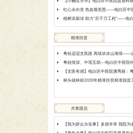
【巾帼绽芳华】电白区中医院血透科
精准扶贫
粤桂迢迢支医路 再续浓浓山海情——
粤桂情深、中瑶互助---电白区中医
林头镇秧前2020年精准扶贫精准脱贫
共青团员
【我为群众办实事】多措并举 我院为老